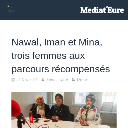
/>
Mediat'Eure
Nawal, Iman et Mina,
trois femmes aux
parcours récompensés
21 Nov 2025
Mediat'Eure
Dreux