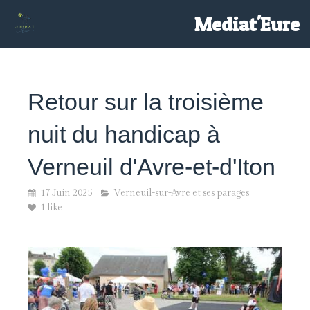
/>
Mediat'Eure
Retour sur la troisième
nuit du handicap à
Verneuil d'Avre-et-d'Iton
17 Juin 2025
Verneuil-sur-Avre et ses parages
1 like